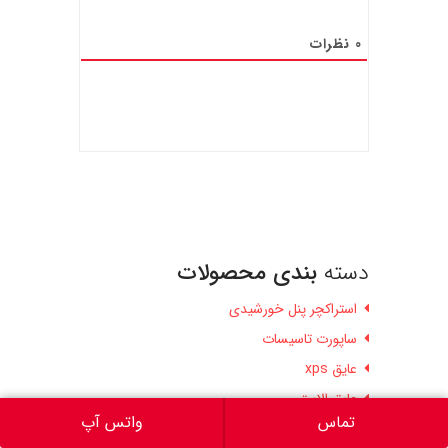
0
نظرات
دسته
بندی محصولات
استراکچر پنل خورشیدی
ساپورت تاسیسات
عایق xps
عایق الاستومری
تماس
واتس آپ
عایق الیاف سرامیک