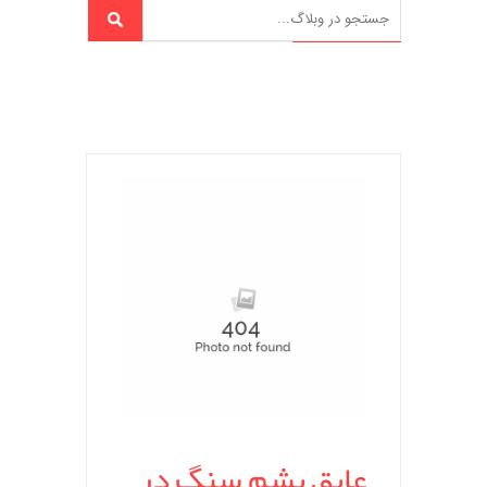
عایق پشم سنگ در