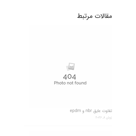
مقالات مرتبط
تفاوت عایق nbr و epdm
ژوئن 8, 2026