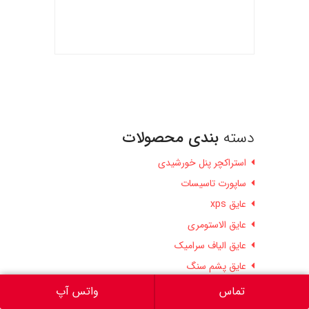
دسته
بندی محصولات
استراکچر پنل خورشیدی
ساپورت تاسیسات
عایق xps
عایق الاستومری
عایق الیاف سرامیک
عایق پشم سنگ
عایق پلی یورتان
تماس
واتس آپ
وبلاگ