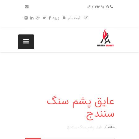
31 90 296 0912
ثبت نام
ورود
عایق پشم سنگ
سنندج
خانه
/
عایق پشم سنگ سنندج