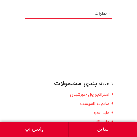
0
نظرات
دسته
بندی محصولات
استراکچر پنل خورشیدی
ساپورت تاسیسات
عایق xps
عایق الاستومری
تماس
واتس آپ
عایق الیاف سرامیک