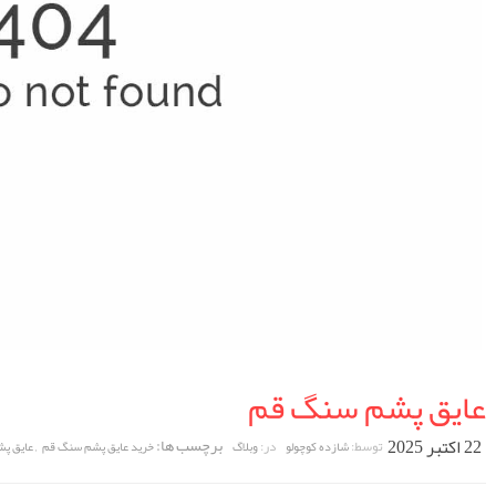
عایق پشم سنگ قم
22 اکتبر 2025
برچسب ها:
,
توسط:
در:
شازده کوچولو
وبلاگ
خرید عایق پشم سنگ قم
عایق پ