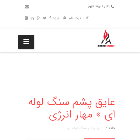
31 90 296 0912
ثبت نام
ورود
عایق پشم سنگ لوله
ای » مهار انرژی
خانه
/
عایق پشم سنگ لوله ای