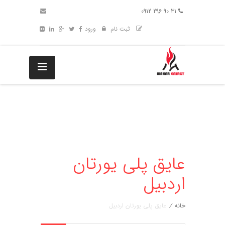
31 90 296 0912
ثبت نام
ورود
عایق پلی یورتان
اردبیل
خانه
/
عایق پلی یورتان اردبیل