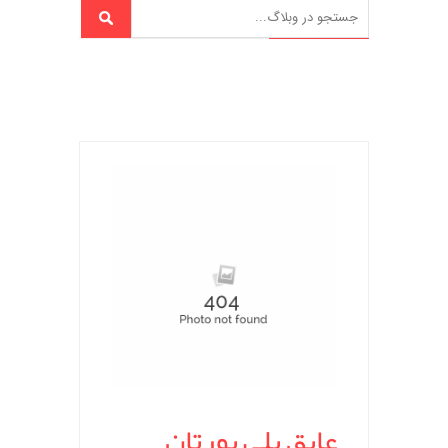
عایق پلی یورتان