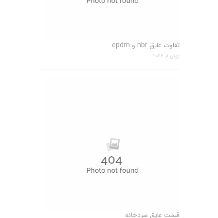
تفاوت عایق nbr و epdm
ژوئن 8, 2026
قیمت عایق سردخانه