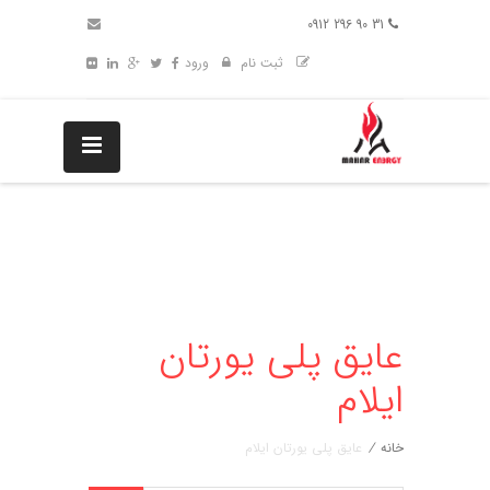
31 90 296 0912
ثبت نام
ورود
عایق پلی یورتان
ایلام
خانه
/
عایق پلی یورتان ایلام