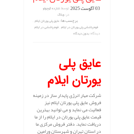
03 آگوست 2025
توسط:
شازده کوچولو
در:
وبلاگ
برچسب ها:
,
عایق پلی یورتان ایلام
,
فوم پاششی پلی یورتان در ایلام
فوم پاششی در ایلام
دیدگاه:
بدون دیدگاه
عایق پلی
یورتان ایلام
شرکت مهار انرژی پایدار ساز در زمینه
فروش عایق پلی یورتان ایلام نیز
فعالیت می نماید و می توانید بهترین
قیمت عایق پلی یورتان در ایلام را از ما
دریافت نماید. دفتر فروش مرکزی ما
در استان تهران و شهرستان ورامین