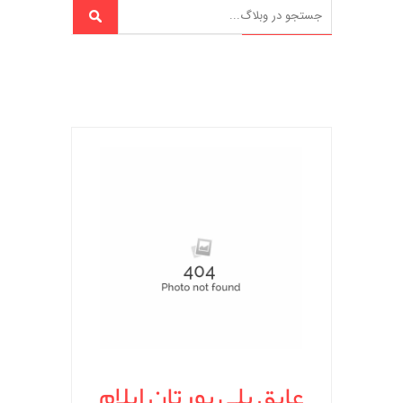
عایق پلی یورتان ایلام