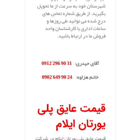
شهرستان خود به سرعت از ما تحویل
بگیرید. از طریق شماره تماس های
درج شده می توانید طی روزها و
ساعات اداری با کارشناسان واحد
فروش ما در ارتباط باشید.
.
آقای حیدری
:
31 90 296 0912
خانم هزاوه
:
24 90 649 0902
.
قیمت عایق پلی
یورتان ایلام
قیمت عایق پلی یورتان ایلام در شرکت