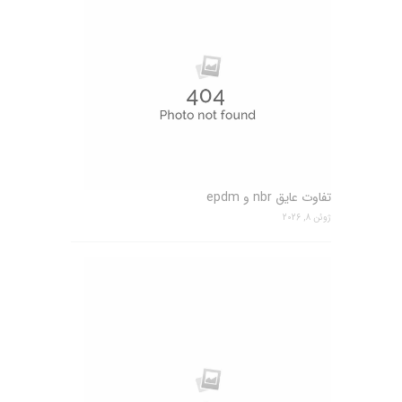
تفاوت عایق nbr و epdm
ژوئن 8, 2026