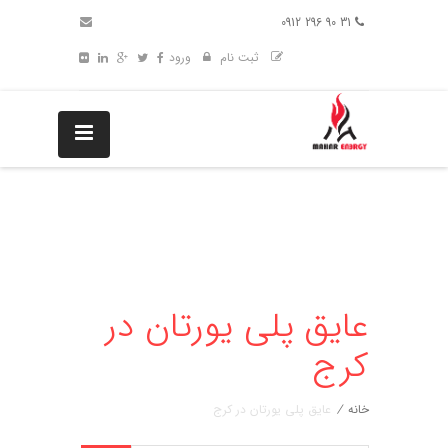
31 90 296 0912
ثبت نام
ورود
عایق پلی یورتان در
کرج
خانه
/
عایق پلی یورتان در کرج