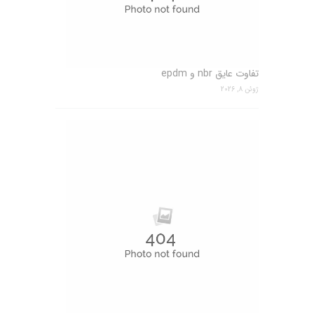
تفاوت عایق nbr و epdm
ژوئن 8, 2026