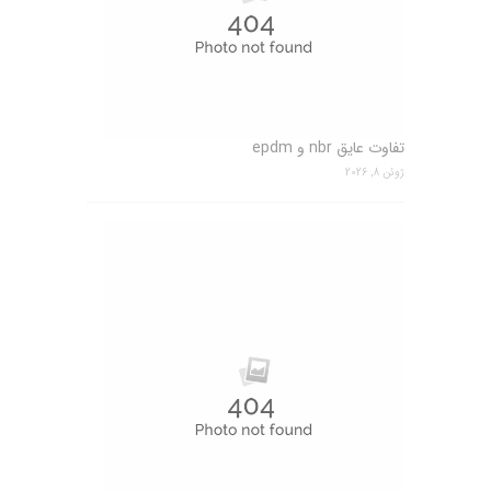
تفاوت عایق nbr و epdm
ژوئن 8, 2026