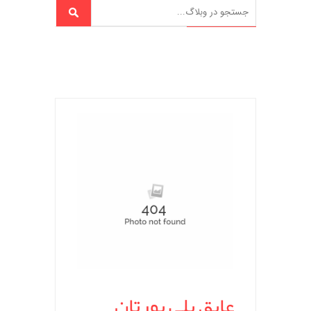
عایق پلی یورتان