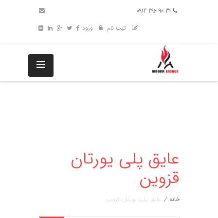
31 90 296 0912
ثبت نام
ورود
عایق پلی یورتان
قزوین
خانه
/
عایق پلی یورتان قزوین