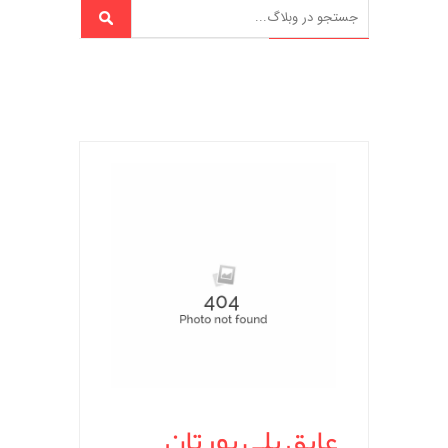
عایق پلی یورتان