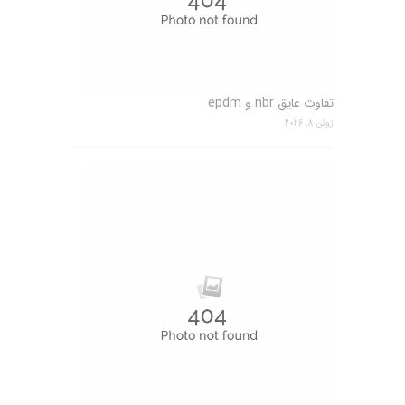
تفاوت عایق nbr و epdm
ژوئن 8, 2026