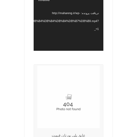
دریافت پرونده: http://mahareng.ir/wp-
%DB%B5%DB%B2%DB%B6%DB%B4%DB%B4%DB%B4%DB%B7%DB%B9.mp4?
_=1
.
عایق پلی یورتان قیمت