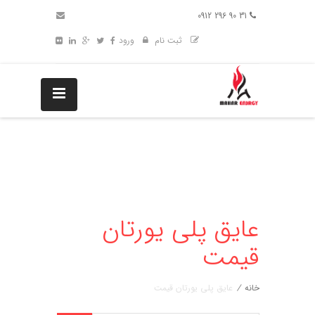
31 90 296 0912
ثبت نام
ورود
عایق پلی یورتان
قیمت
خانه
/
عایق پلی یورتان قیمت