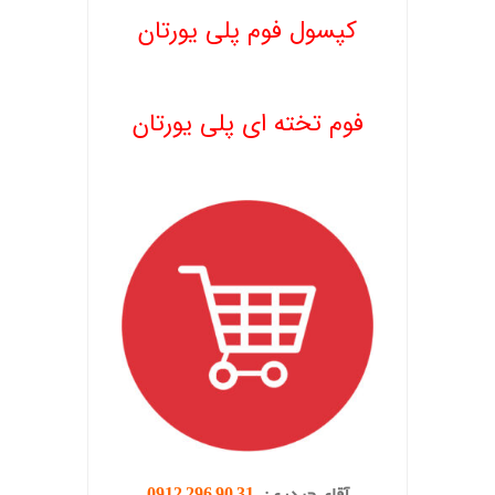
کپسول فوم پلی یورتان
.
فوم تخته ای پلی یورتان
.
آقای حیدری:
31 90 296 0912