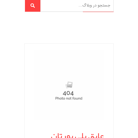
عایق پلی یورتان