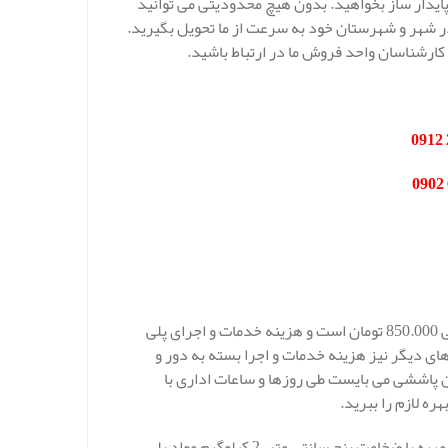
 پایدار ساز بخواهید. بدون هیچ محدودیتی می توانید
 در شهر و شهرستان خود به سرعت از ما تحویل بگیرید.
کارشناسان واحد فروش ما در ارتباط باشید.
قیمت عایق پلی یورتان مشهد در شرکت مهار انرژی در هر کیلو 800.000 الی 850.000 تومان است و هزینه خدمات و اجرای پلی
ای دیگر نیز هزینه خدمات و اجرا بسته به دور و
ن پاششی می بایست طی روزها و ساعات اداری با
ه لازم را ببرید.
به طور کلی می توان بیان نمود که برای عایقکاری پلی یورتان در هر یک متر مربه با ضخامت پنچ سانتی متر، 2 کیلوگرم مواد پلی