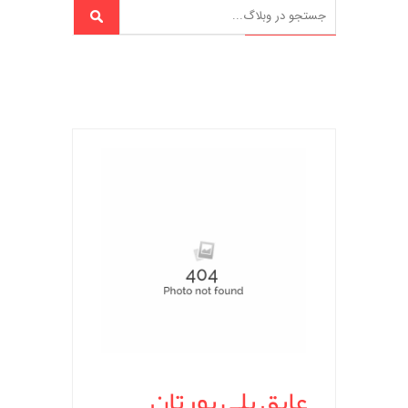
عایق پلی یورتان