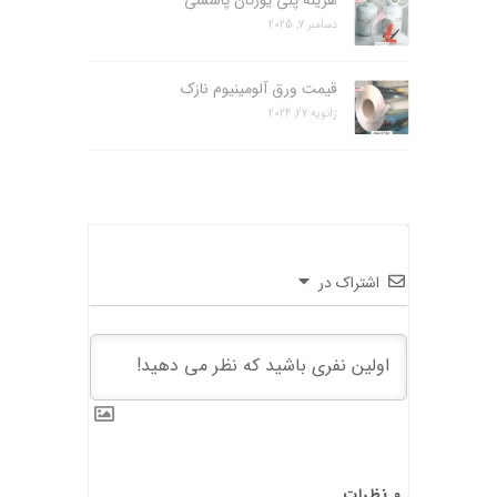
دسامبر 7, 2025
قیمت ورق آلومینیوم نازک
ژانویه 27, 2024
اشتراک در
0
نظرات