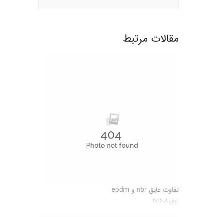
مقالات مرتبط
تفاوت عایق nbr و epdm
ژوئن 8, 2026