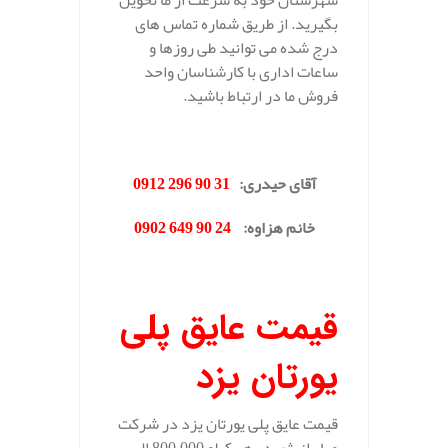
شهرستان خود به سرعت از ما تحویل
بگیرید. از طریق شماره تماس های
درج شده می توانید طی روزها و
ساعات اداری با کارشناسان واحد
فروش ما در ارتباط باشید.
.
آقای حیدری
:
31 90 296 0912
خانم هزاوه
:
24 90 649 0902
.
قیمت عایق پلی
یورتان یزد
قیمت عایق پلی یورتان یزد در شرکت