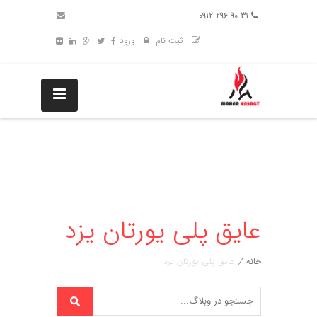
31 90 296 0912
ثبت نام
ورود
عایق پلی یورتان یزد
خانه
/
عایق پلی یورتان یزد