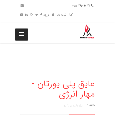
31 90 296 0912
ثبت نام
ورود
عایق پلی یورتان -
مهار انرژی
خانه
/
عایق پلی یورتان