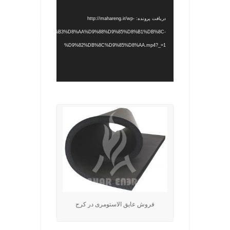
دریافت پرونده: http://mahareng.ir/wp-
/%D8%A7%D9%84%D8%A7%D8%B3%D8%AA%D9%88%D9%85%D8%B1%DB%8C-
%D9%82%DB%8C%D9%85%D8%AA.mp4?_=1
.
فروش عایق الاستومری در کرج