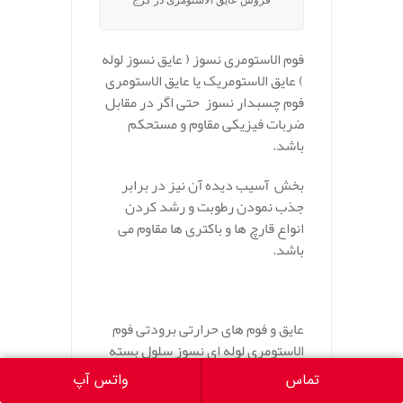
فوم الاستومری نسوز ( عایق نسوز لوله
) عایق الاستومریک یا عایق الاستومری
فوم چسبدار نسوز حتی اگر در مقابل
ضربات فیزیکی مقاوم و مستحکم
باشد.
بخش آسیب دیده آن نیز در برابر
جذب نمودن رطوبت و رشد کردن
انواع قارچ ها و باکتری ها مقاوم می
باشد.
عایق و فوم های حرارتی برودتی فوم
الاستومری لوله ای نسوز سلول بسته
نیازمند به روکش به منظور پوشش
تماس
واتس آپ
دادن و یا روکش دار نمودن به منظور