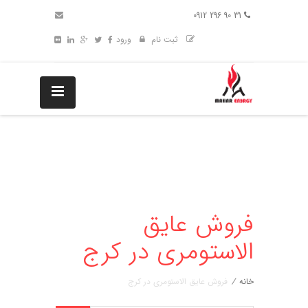
31 90 296 0912
ثبت نام
ورود
فروش عایق
الاستومری در کرج
خانه
/
فروش عایق الاستومری در کرج