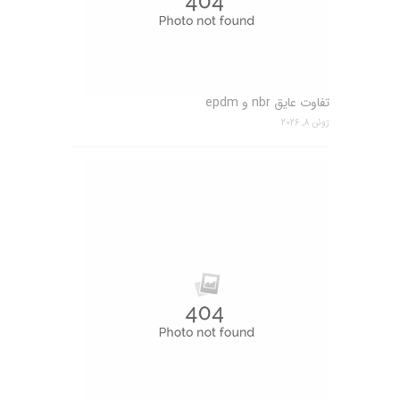
تفاوت عایق nbr و epdm
ژوئن 8, 2026