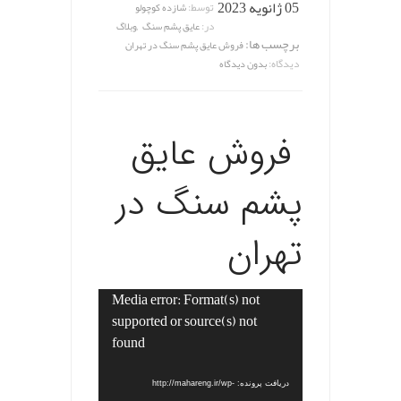
05 ژانویه 2023
توسط:
شازده کوچولو
,
در:
عایق پشم سنگ
وبلاگ
برچسب ها:
فروش عایق پشم سنگ در تهران
دیدگاه:
بدون دیدگاه
فروش عایق
پشم سنگ در
تهران
Media error: Format(s) not
نمایشگر
supported or source(s) not
ویدیو
found
دریافت پرونده: http://mahareng.ir/wp-