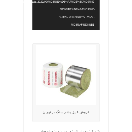
content/uploads/2022/09/%D8%B9%D8%A7%DB%8C%D9%82-
%D9%BE%D8%B4%D9%85-
%D8%B3%D9%86%DA%AF-
%D8%AF%D8%B1-
.
%DA%A9%D8%B1%D8%AC.mp4?_=1
فروش عایق پشم سنگ در تهران
شرکت مهار انرژی در زمینه فروش