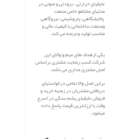
عایق
های
حرارتی ،
برودتی
و
صوتی
در
مدل
های
مختلفو خاص صنعت
پالایشگاهی،
پتروشیمی،
نیروگاهی
وصنعت
ساختمانی
با
کیفیت
عالی و
مناسب
تولید
و
عرضه
می کند.
.
یکی
ازهدف های
مهم و والای
این
شرکت
کسب
رضایت
مشتری
براساس
اصل
مشتری
مداری می باشد.
براین اصل والا تمامی
درخواست
های
دریافتی
مشتریان در زمنیه خرید و
فروش عایقهای پشم سنگی
در
اسرع
وقت
با ارزانترین
قیمت
پاسخ
داده
می
شود.