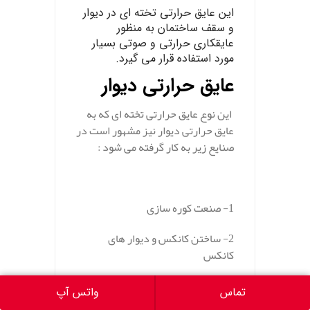
این عایق حرارتی تخته ای در
دیوار
و
سقف
ساختمان
به منظور
عایقکاری
حرارتی
و
صوتی بسیار
مورد استفاده قرار می گیرد.
عایق حرارتی دیوار
این نوع عایق حرارتی تخته ای که به
عایق حرارتی دیوار نیز مشهور است در
صنایع زیر به کار گرفته می شود :
1- صنعت
کوره
سازی
2-
ساختن
کانکس و دیوار های
کانکس
3- تولید و ساخت انواع ساندویچ
پانل
تماس
واتس آپ