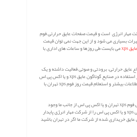
جود شرکت مهار انرژی است و قیمت صفحات عایق حرارتی فوم
غییرات بسیاری می شود و از این جهت نمی توان قیمت
ق xps
می بایست طی روزها و ساعات های اداری با
اع عایق حرارتی، برودتی و صوتی فعالیت داشته و یک
شرکت ثبت شده و بسیار معتبر است. یکی از عایق های بسیار کاربردی و پر استفاده در صنایع گوناگون عایق xps و یا اکس پی اس
می باشد، که شما مشتریان گرامی و کاربران محترم می توانید جهت کسب اطلاعات بیشتر و استعلام قیمت روز فوم xps تهران با
شایان ذکر است که هیچ محدودیتی در زمینه سفارش صفحات عایق حرارتی فوم xps تهران و یا اکس پی اس از جانب ما وجود
نداشته و ندارد و شما می توانید بهترین و با کیفیت ترین فوم وعایق حرارتی xps و یا اکس پی اس را از شرکت مهار انرژی پایدار
ل عایق خریداری شده از شرکت ما اگر در تهران باشید