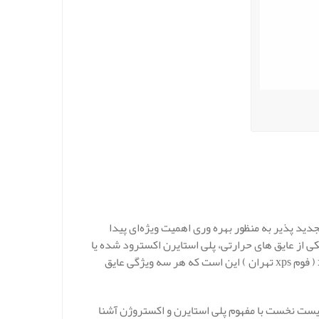
ید پذیر به منظور بهره‌ وری اهمیت ویژه‌ای پیدا
کی از عایق های حرارتی، پلی استایرن اکسترود شده یا
همان (XPS) Styrene Poly Extruded است. مزیت منحصر به فرد عایق xps ( فوم xps تهران ) این است که هر سه ویژگی عایق
ایق حرارتی xps 10 ( فوم xps تهران ) ، می بایست نخست با مفهوم پلی استایرن و اکستروژن آشنا