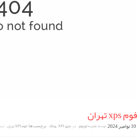
فوم xps تهران
10 نوامبر 2024
,
برچسب ها:
توسط:
در:
دید
شازده کوچولو
عایق XPS
وبلاگ
فوم XPS تهران