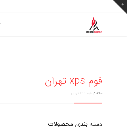
ص
فوم xps تهران
خانه
/
فوم xps تهران
دسته
بندی محصولات