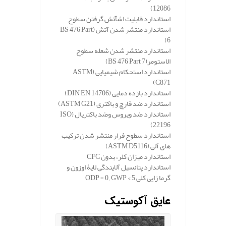
12086)
استاندارد قابلیت اشآتش گرفتن سطوح
استاندارد منتشر شدن آتش
(BS 476 Part
6)
استاندارد منتشر شدن شعله سطوح
الاستومر
(BS 476 Part 7)
استاندارد استحکام شیمیایی
(ASTM
C871)
استاندارد بازده دمایی
(DIN EN 14706)
استاندارد ضد قارچ و باکتری
(ASTM G21)
استاندارد ضد ویروس وضد باکتریال
(ISO
22196)
استاندارد سطوح فرار منتشر شدن ترکیب
های آلی
(ASTM D5116)
استاندارد میزان کلر، بدون
CFC
استاندارد پتانسیل آلایندگی لایۀ اوزون و
گرما زایی کلی
ODP = 0 , GWP < 5
عایق آکوستیک