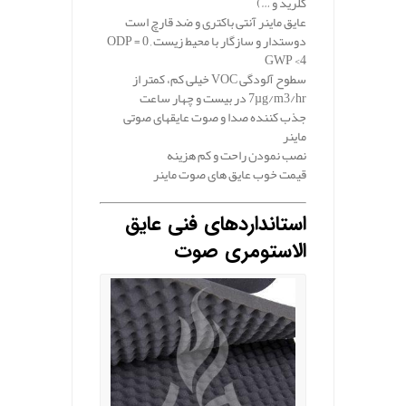
کلرید و …)
عایق ماینر آنتی باکتری و ضد قارچ است
دوستدار و سازگار با محیط زیست
ODP = 0 ,
GWP <4
سطوح آلودگی
VOC
خیلی کم، کمتر از
7µg/m3/hr
در بیست و چهار ساعت
جذب کننده صدا و صوت عایقهای صوتی
ماینر
نصب نمودن راحت و کم هزینه
قیمت خوب عایق های صوت ماینر
استانداردهای فنی عایق
الاستومری صوت