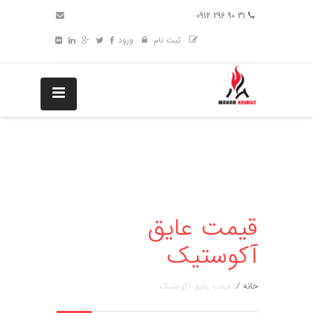
31 90 296 0912
ثبت نام
ورود
قیمت عایق
آکوستیک
خانه
/
قیمت عایق آکوستیک