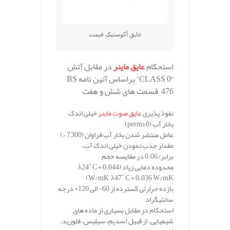
عایق آکوستیک قیمت
استحکام
عایق ماینر
در مقابل آتش
“CLASS 0”
براساس آئین نامه
BS
476
قسمت های شش و هفت
نفوذ پذیری
عایق صوت ماینر
خیلی اندک
بخار آب
(perms 0)
عامل منتشر شدن بخار آب فراوان
(7,300 <)
مقدار جذب نمودن خیلی اندک آب،
برابر
%0.06
در مقایسه حجم
محدوده دمایی زیاد
(λ24˚ C = 0.044
W/mK; λ47˚ C = 0.036 W/mK)
بازده حرارتی گسترده از 60- الی 120+ درجه
سانتیگراد
استحکام در مقابل بسیاری از ماده های
شیمیایی، از قبیل (سدیم، سیلیس، فلورید،