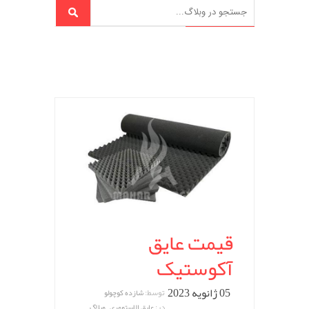
قیمت عایق
آکوستیک
05 ژانویه 2023
توسط:
شازده کوچولو
,
در:
عایق الاستومری
وبلاگ