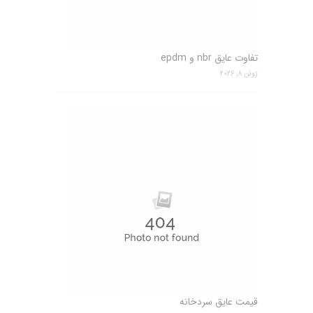
تفاوت عایق nbr و epdm
ژوئن 8, 2026
قیمت عایق سردخانه