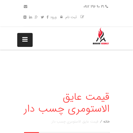
31 90 296 0912
ثبت نام
ورود
قیمت عایق
الاستومری چسب دار
خانه
/
قیمت عایق الاستومری چسب دار