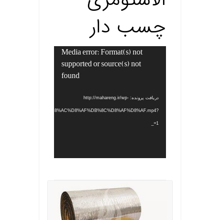
چسب دار
Media error: Format(s) not
نمایشگر
supported or source(s) not
ویدیو
found
دریافت پرونده: http://mahareng.ir/wp-
ontent/uploads/2022/12/%D8%AC%D8%AF%DB%8C%D8%AF%D8%AF.mp4?
_=1
.