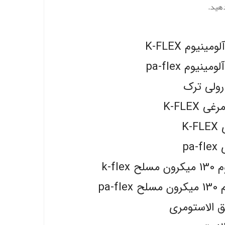
دهید.
یوم K-FLEX
یوم pa-flex
رولی ترک
K-FLEX
K
pa
k-f
pa
یق الاستومری