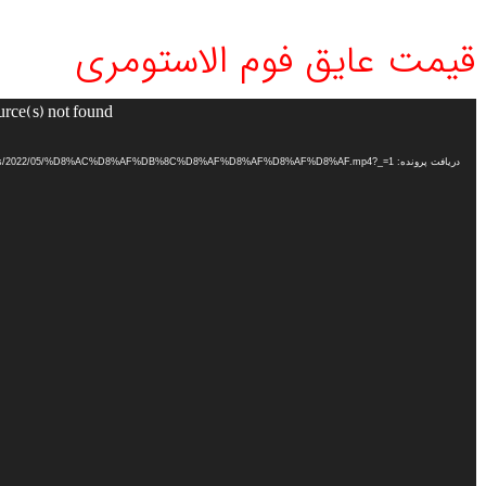
قیمت عایق فوم الاستومری
urce(s) not found
نمایشگر
ویدیو
دریافت پرونده: http://mahareng.ir/wp-content/uploads/2022/05/%D8%AC%D8%AF%DB%8C%D8%AF%D8%AF%D8%AF%D8%AF.mp4?_=1