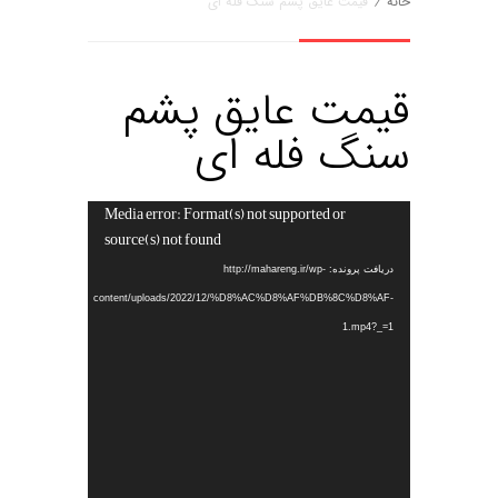
خانه
/
قیمت عایق پشم سنگ فله ای
قیمت عایق پشم
سنگ فله ای
Media error: Format(s) not supported or
نمایشگر
source(s) not found
ویدیو
دریافت پرونده: http://mahareng.ir/wp-
content/uploads/2022/12/%D8%AC%D8%AF%DB%8C%D8%AF-
1.mp4?_=1