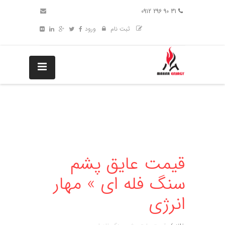
31 90 296 0912
ثبت نام
ورود
قیمت عایق پشم
سنگ فله ای » مهار
انرژی