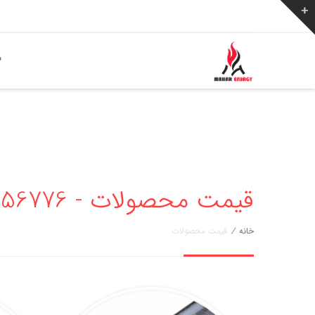
ص
قیمت محصولات - 02136256776
خانه
/
قیمت محصولات