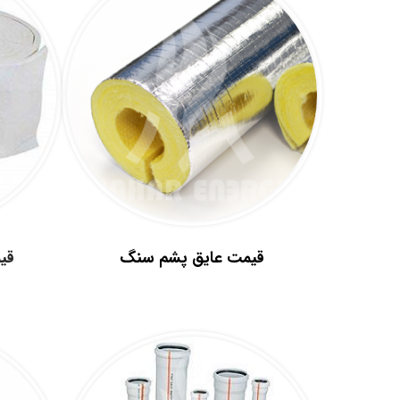
.
.
قیمت عایق پشم سنگ
قی
.
.
.
.
.
.