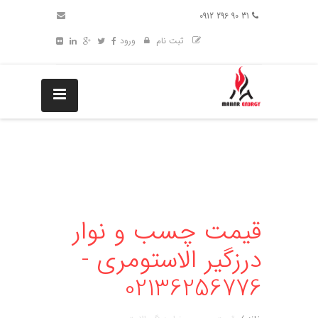
31 90 296 0912
ثبت نام
ورود
قیمت چسب و نوار
درزگیر الاستومری -
02136256776