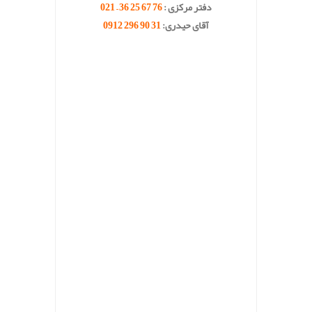
دفتر مرکزی :
76 67 25 36 – 021
آقای حیدری:
31 90 296 0912
.
.