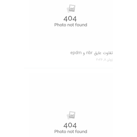
تفاوت عایق nbr و epdm
ژوئن 8, 2026