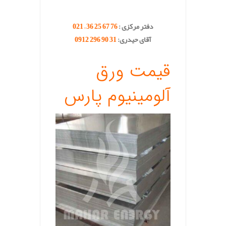
.
دفتر مرکزی :
76 67 25 36 – 021
آقای حیدری:
31 90 296 0912
.
قیمت ورق
آلومینیوم پارس