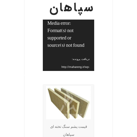
سپاهان
Media error:
نمایشگر
Format(s) not
ویدیو
supported or
source(s) not found
دریافت پرونده:
http://mahareng.ir/wp-
.
content/uploads/2022/12/%D8%AC%D8%AF%DB%8C%D8%AF-
1.mp4?_=1
قیمت پشم سنگ تخته ای
سپاهان