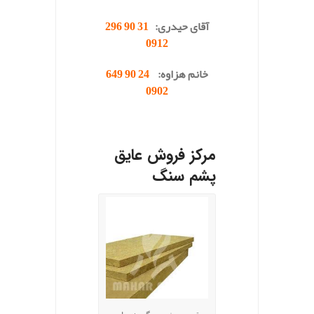
آقای حیدری:
31 90 296
0912
خانم هزاوه:
24 90 649
0902
.
مرکز فروش عایق
پشم سنگ