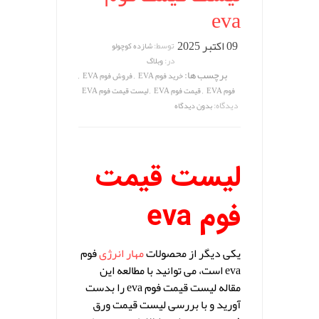
eva
09 اکتبر 2025
توسط:
شازده کوچولو
در:
وبلاگ
برچسب ها:
,
,
خرید فوم EVA
فروش فوم EVA
,
,
فوم EVA
قیمت فوم EVA
لیست قیمت فوم EVA
دیدگاه:
بدون دیدگاه
لیست قیمت
فوم eva
یکی دیگر از محصولات
مهار انرژی
فوم
eva است، می توانید با مطالعه این
مقاله لیست قیمت فوم eva را بدست
آورید و با بررسی لیست قیمت ورق