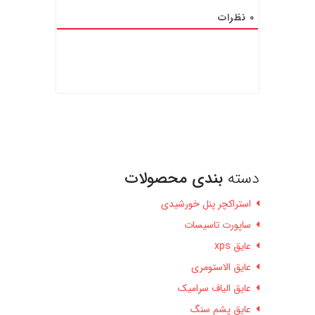
0
نظرات
دسته
بندی محصولات
استراکچر پنل خورشیدی
ساپورت تاسیسات
عایق xps
عایق الاستومری
عایق الیاف سرامیک
عایق پشم سنگ