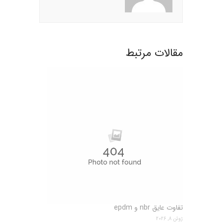
مقالات مرتبط
تفاوت عایق nbr و epdm
ژوئن 8, 2026