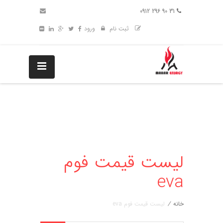
31 90 296 0912
ثبت نام
ورود
لیست قیمت فوم
eva
خانه
/
لیست قیمت فوم eva