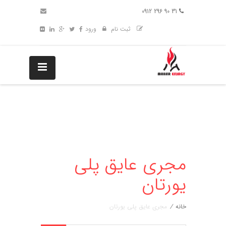
31 90 296 0912
ثبت نام
ورود
مجری عایق پلی
یورتان
خانه
/
مجری عایق پلی یورتان