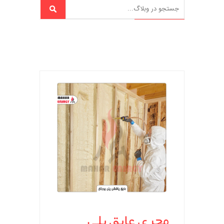
مجری عایق پلی