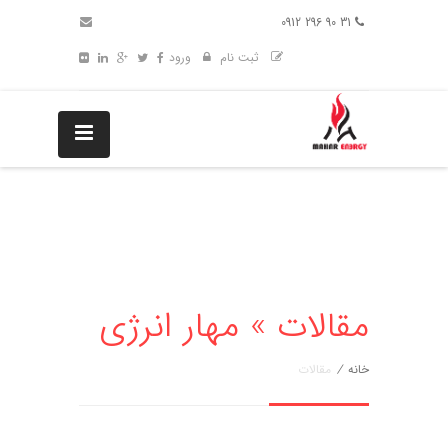
31 90 296 0912
ثبت نام
ورود
مقالات » مهار انرژی
خانه
/
مقالات