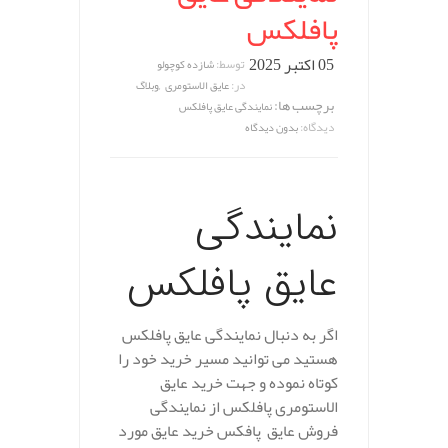
پافلکس
05 اکتبر 2025
توسط:
شازده کوچولو
,
در:
عایق الاستومری
وبلاگ
برچسب ها:
نمایندگی عایق پافلکس
دیدگاه:
بدون دیدگاه
نمایندگی
عایق پافلکس
اگر به دنبال نمایندگی عایق پافلکس
هستید می توانید مسیر خرید خود را
کوتاه نموده و جهت خرید عایق
الاستومری پافلکس از نمایندگی
فروش عایق پافکس خرید عایق مورد