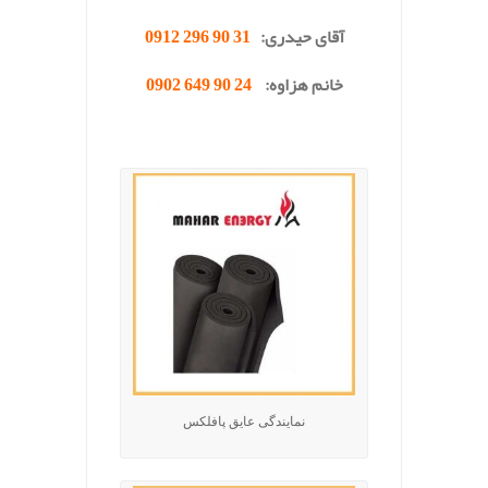
آقای حیدری:
31 90 296 0912
خانم هزاوه:
24 90 649 0902
نمایندگی عایق پافلکس