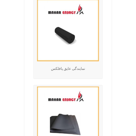
نمایندگی عایق پافلکس