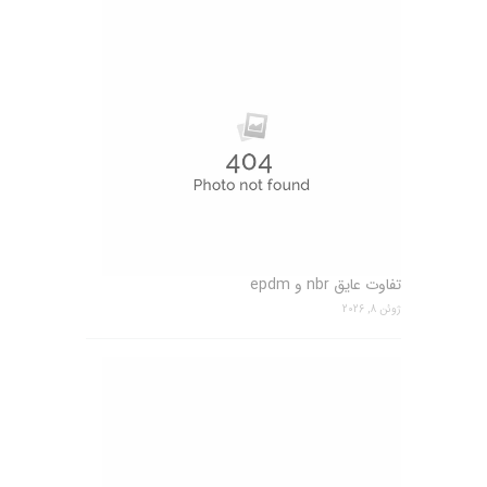
تفاوت عایق nbr و epdm
ژوئن 8, 2026