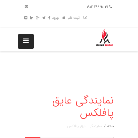
31 90 296 0912
ثبت نام
ورود
نمایندگی عایق
پافلکس
خانه
/
نمایندگی عایق پافلکس