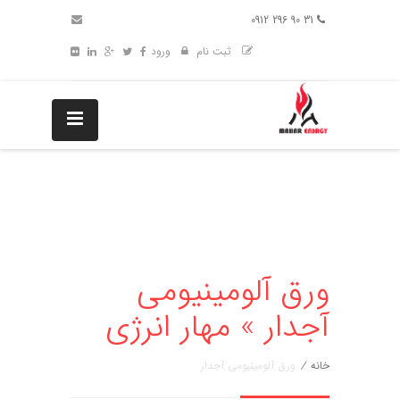
31 90 296 0912
ثبت نام
ورود
ورق آلومینیومی
آجدار » مهار انرژی
خانه
/
ورق آلومینیومی آجدار