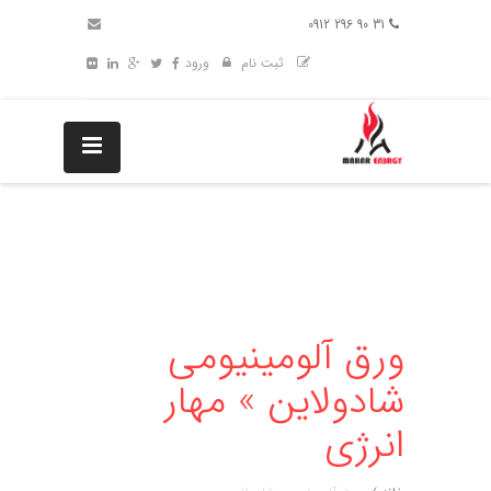
31 90 296 0912
ثبت نام
ورود
ورق آلومینیومی
شادولاین » مهار
انرژی