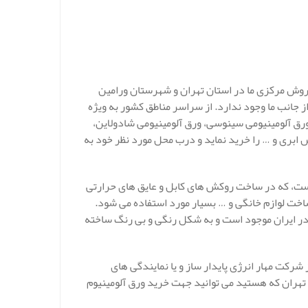
فروش مرکزی ما در استان تهران و شهرستان ورامین
 جانب ما وجود ندارد. از سراسر مناطق کشور به ویژه
، ورق آلومینیومی سینوسی، ورق آلومینیومی شادولاین،
س ابری و … را خرید نماید و درب محل مورد نظر خود به
 است، که در ساخت روکش های کابل و عایق های حرارتی
ت لوازم خانگی و … بسیار مورد استفاده می شود.
 در اندازه و سایز های گوناگونی از 0.008 تا ضخامت 0.25 اینچ در ایران موجود است و به شکل رنگی و بی رنگ ساخته
ز شرکت مهار انرژی پایدار ساز و یا نمایندگی های
 تهران که هستید می توانید جهت خرید ورق آلومینیوم