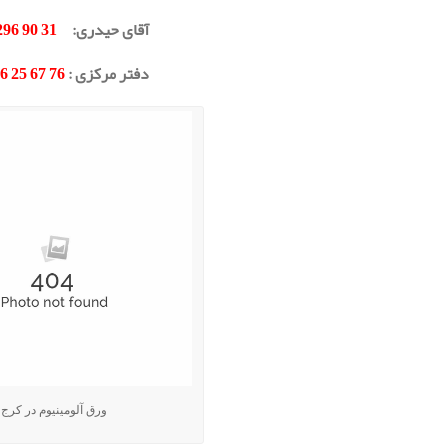
آقای حیدری
:
31 90 296 0912
دفتر مرکزی
:
76 67 25 36 – 021
ورق آلومینیوم در کرج