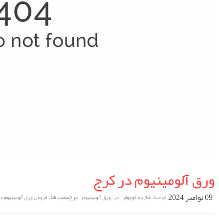
ورق آلومینیوم در کرج
09 نوامبر 2024
برچسب ها:
توسط:
در:
شازده کوچولو
ورق آلومینیوم
فروش ورق آلومینیوم د