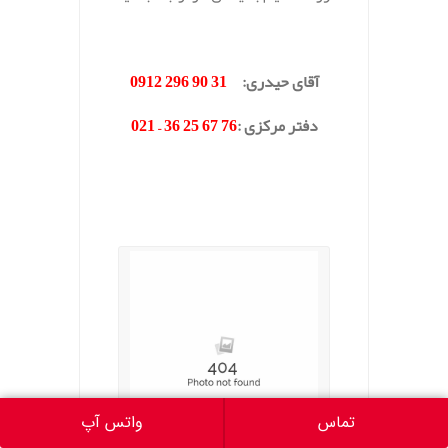
.
آقای حیدری
:
31 90 296 0912
دفتر مرکزی
:
76 67 25 36 – 021
.
.
تماس
واتس آپ