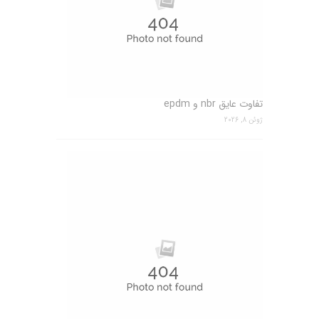
تفاوت عایق nbr و epdm
ژوئن 8, 2026