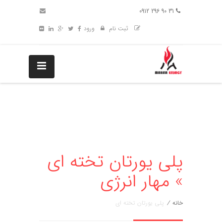
31 90 296 0912
ثبت نام
ورود
پلی یورتان تخته ای
» مهار انرژی
خانه
/
پلی یورتان تخته ای