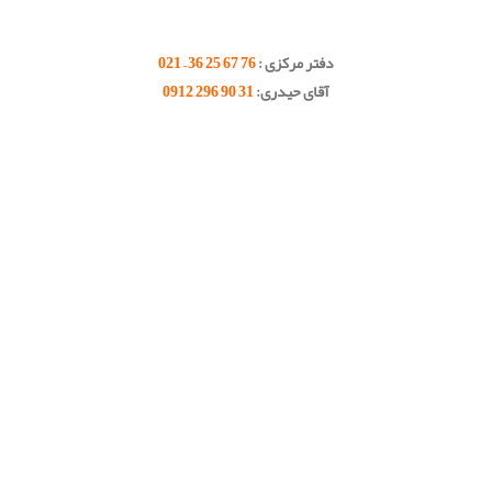
.
.
دفتر مرکزی :
76 67 25 36 – 021
آقای حیدری:
31 90 296 0912
.
.