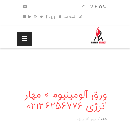
31 90 296 0912
ثبت نام
ورود
ورق آلومینیوم » مهار
انرژی 02136256776
خانه
/
ورق آلومینیوم