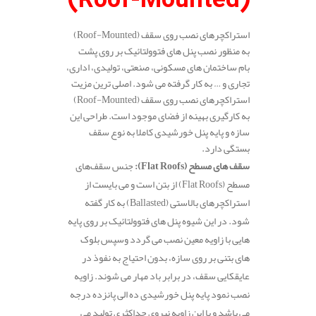
(Roof-Mounted)
استراکچرهای نصب روی سقف (Roof-Mounted)
به منظور نصب پنل های فتوولتائیک بر روی پشت
بام ساختمان های مسکونی، صنعتی، تولیدی، اداری،
تجاری و … به کار گرفته می شود. اصلی ترین مزیت
استراکچرهای نصب روی سقف (Roof-Mounted)
به کارگیری بهینه از فضای موجود است. طراحی این
سازه و پایه پنل خورشیدی کاملا به نوع سقف
بستگی دارد.
سقف‌ های مسطح (Flat Roofs):
جنس سقف‌های
مسطح (Flat Roofs) از بتن است و می بایست از
استراکچرهای بالاستی (Ballasted) به کار گفته
شود. در این شیوه پنل های فتوولتائیک بر روی پایه
هایی با زاویه معین نصب می گردد وسپس بلوک
های بتنی بر روی سازه، بدون احتیاج به نفوذ در
عایقکایی سقف، در برابر باد مهار می شوند. زاویه
نصب نمود پایه پنل خورشیدی ده الی پانزده درجه
می باشد و با این زاویه نیروی حداکثری تولید می