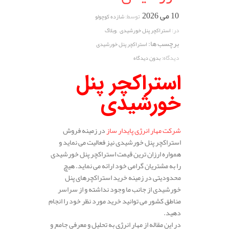
10 می 2026
توسط:
شازده کوچولو
,
در:
استراکچر پنل خورشیدی
وبلاگ
برچسب ها:
استراکچر پنل خورشیدی
دیدگاه:
بدون دیدگاه
استراکچر پنل
خورشیدی
شرکت مهار انرژی پایدار ساز
در زمینه فروش
استراکچر پنل خورشیدی نیز فعالیت می نماید و
همواره ارزان ترین قیمت استراکچر پنل خورشیدی
را به مشتریان گرامی خود ارائه می نماید. هیچ
محدودیتی در زمینه خرید استراکچرهای پنل
خورشیدی از جانب ما وجود نداشته و از سراسر
مناطق کشور می توانید خرید مورد نظر خود را انجام
دهید.
در این مقاله از مهار انرژی به تحلیل و معرفی جامع و