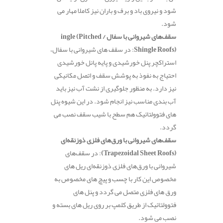
شود و نیروی باد و برف و باران نیز کاملا مهار می
شود.
سقف‌های شیروانی با سفال ingle (Pitched /
Shingle Roofs)
: در سقف‌ های شیروانی با سفال،
استراکچر پنل خورشیدی و پایه پانل خورشیدی
احتیاج به نفوذ به پوشش سقف و اتصل مکانیکی
نیز دارد. به منظور جلوگیری از نشت آب نیز باید
آب بندی مناسب نیز انجام شود. در این شیوه پنل
های فتوولتائیک هم سطح با شیب سقف نصب می
گردد.
سقف‌های شیروانی با ورق‌های فلزی ذوزنقه‌ای
(Trapezoidal Sheet Roofs)
: در سقف‌های
شیروانی با ورق‌های فلزی ذوزنقه‌ای ریل های
مخصوص این کار با چسب و پیچ های مخصوص به
ورق های فلزی متصل می گردد و پنل های
فتوولتائیک از طریق کلمپ بر روی ریل های بسته و
نصب می شود.