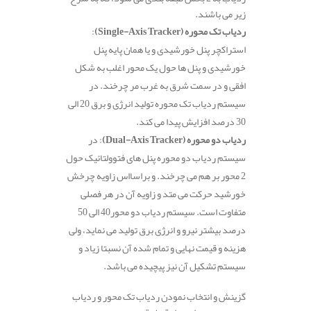
زیر می باشند.
ردیاب تک‌ محوره (Single-Axis Tracker)
:
استراکچر پنل خورشیدی و یا همان پایه پنل
خورشیدی و پنل ها حول یک محور اغلب به شکل
افقی و در سمت شرق به غرب مر چرخند. در
سیستم ردیاب تک‌ محوره تولید انرژی و برق 20 الی
30 درصد افزایش پیدا می کند.
ردیاب دو محوره (Dual-Axis Tracker)
: در
سیستم ردیاب دو محوره پنل های فتوولتائیک حول
2 محور بر هم می چرخند. و براسااس زاویه چرخش
خورشید حرکت می متد و زاویه آن در هر فصلی
متفاوت است. سیستم ردیاب دو محور40 الی 50
درصد بیشتر نیرو و انرژی برق تولید می نماید، ولی
هزینه و قیمت نهایی و تمام شده آن نسبتا زیاد و
سیستم تشکیل آن نیز پیچیده می باشد.
گزینش و انتخاب نمودن ردیاب تک محور و ردیاب