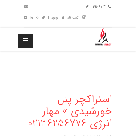
31 90 296 0912
ثبت نام
ورود
استراکچر پنل
خورشیدی » مهار
انرژی 02136256776