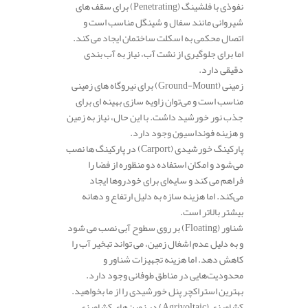
نفوذی با فلشینگ (Penetrating) برای سقف‌ های
شیروانی مانند سفال و شینگل مناسب است و
اتصال محکمی به اسکلت ساختمان ایجاد می‌ کند.
اما برای جلوگیری از نشت آب، نیاز به آب‌ بندی
دقیقی دارد.
زمینی (Ground-Mount) برای نیروگاه‌ های زمینی
مناسب است و می‌توان زاویه‌ سازی بهینه‌ ای برای
جذب نور خورشید داشت. با این حال، نیاز به زمین
و هزینه فونداسیون وجود دارد.
پارکینگ خورشیدی (Carport) در پارکینگ‌ ها نصب
می‌شود و امکان استفاده دو منظوره از فضا را
فراهم می‌ کند و سایه‌ای برای خودروها ایجاد
می‌کند. اما هزینه سازه به دلیل ارتفاع و دهانه
بیشتر بالاتر است.
شناور (Floating) بر روی سطوح آبی نصب می‌ شود
و به دلیل عدم اشغال زمین، می‌ تواند تبخیر آب را
کاهش دهد. اما هزینه تجهیزات شناور و
محدودیت‌هایی در مناطق طوفانی وجود دارد.
بهترین استراکچر پنل خورشیدی را از ما بخواهید.
کشاورزی (Agrivoltaic) در زمین‌های کشاورزی