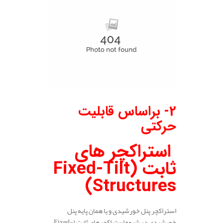
2- براساس قابلیت
حرکتی
استراکچر های
ثابت (Fixed-Tilt
Structures)
استراکچر پنل خورشیدی و یا همان پایه پنل
خورشیدی در شیوه استراکچرهای ثابت (Fixed-