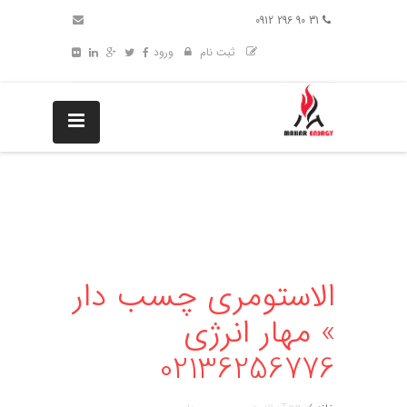
31 90 296 0912
ثبت نام
ورود
الاستومری چسب دار
» مهار انرژی
02136256776