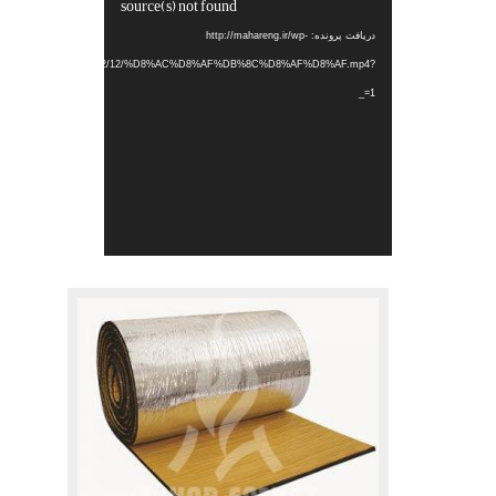
source(s) not found
ویدیو
دریافت پرونده: http://mahareng.ir/wp-
content/uploads/2022/12/%D8%AC%D8%AF%DB%8C%D8%AF%D8%AF.mp4?
_=1
.