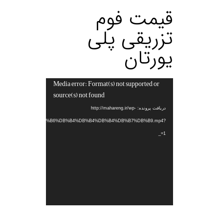
قیمت فوم
تزریقی پلی
یورتان
Media error: Format(s) not supported or
نمایشگر
source(s) not found
ویدیو
دریافت پرونده: http://mahareng.ir/wp-
%B1%DB%B5%DB%B2%DB%B6%DB%B4%DB%B4%DB%B4%DB%B7%DB%B9.mp4?
_=1
.