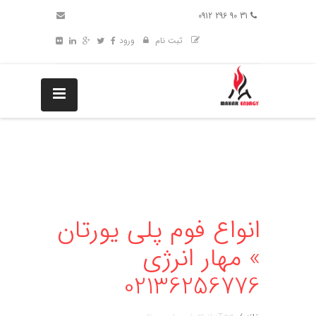
31 90 296 0912
ثبت نام
ورود
انواع فوم پلی یورتان
» مهار انرژی
02136256776