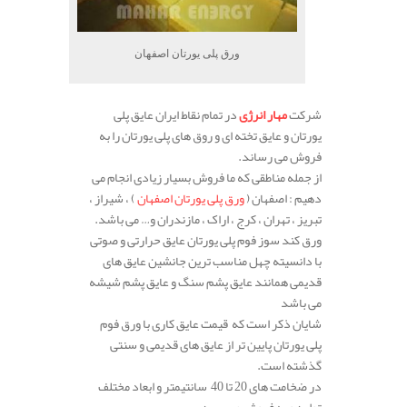
ورق پلی یورتان اصفهان
شرکت
مهار انرژی
در تمام نقاط ایران عایق پلی
یورتان و عایق تخته ای و روق های پلی یورتان را به
فروش می رساند.
از جمله مناطقی که ما فروش بسیار زیادی انجام می
دهیم : اصفهان (
ورق پلی یورتان اصفهان
) ، شیراز ،
تبریز ، تهران ، کرج ، اراک ، مازندران و… می باشد.
ورق کند سوز فوم پلی یورتان عایق حرارتی و صوتی
با دانسیته چهل مناسب ترین جانشین عایق های
قدیمی همانند عایق پشم سنگ و عایق پشم شیشه
می باشد
شایان ذکر است که قیمت عایق کاری با ورق فوم
پلی یورتان پایین تر از عایق های قدیمی و سنتی
گذشته است.
در ضخامت های 20 تا 40 سانتیمتر و ابعاد مختلف
تولید و به فروش می رسد