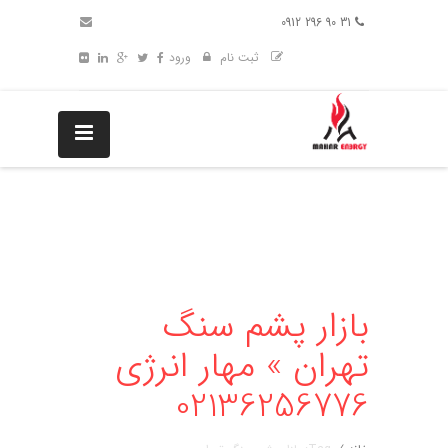
31 90 296 0912
ثبت نام
ورود
بازار پشم سنگ
تهران » مهار انرژی
02136256776