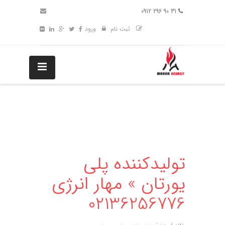
31 90 296 0912
ثبت نام
ورود
تولیدکننده پلی
یورتان » مهار انرژی
02136256776