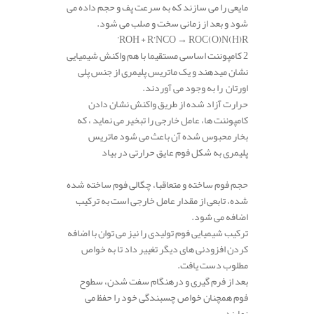
مایعی را می سازند که به سرعت پف و حجم داده می
شود و بعد از زمانی سخت و صلب می شود.
ROH + R’NCO → ROC(O)N(H)R’
2 کامپوننت اساسی مستقیما با هم واکنش شیمیایی
نشان میدهند و یک ماتریس پلیمری از جنس پلی
اورتان را به وجود می آوردند.
حرارت آزاد شده از طریق واکنش نشان دادن
کامپوننت ها، عامل خارجی را تبخیر می نماید ، که
بخار محبوس شده آن باعث می شود ماتریس
پلیمری به شکل فوم عایق حرارتی در بیاد
.
حجم فوم ساخته و متعاقبا، چگالی فوم ساخته شده
شده، تابعی از مقدار عامل خارجی است به ترکیب
اضافه می شود.
ترکیب شیمیایی فوم تولیدی را نیز می توان با اضافه
کردن افزودنی های دیگر تغییر داد تا به خواص
مطلوب دست یافت.
بعد از فرم گیری و درهنگام سفت شدن، سطوح
فوم همچنان خواص چسبندگی خود را حفظ می
نمایند.