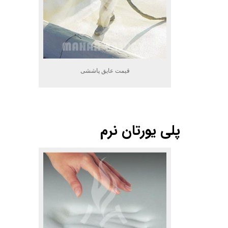
قیمت عایق پاششی
.
پلی یورتان نرم