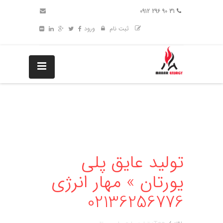
31 90 296 0912
ثبت نام
ورود
تولید عایق پلی
یورتان » مهار انرژی
02136256776