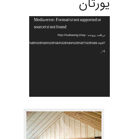
یورتان
Media error: Format(s) not supported or
نمایشگر
source(s) not found
ویدیو
دریافت پرونده: http://mahareng.ir/wp-
%B1%DB%B5%DB%B2%DB%B6%DB%B4%DB%B4%DB%B4%DB%B7%DB%B9.mp4?
_=1
.