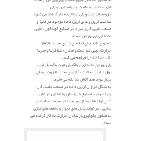
های مختلفی همانند : پلی استایرن، پلی
ایزوسیانورانت و پلی اورتان به کار گرفته می شود.
مناسب ترین و عالی ترین ماده موجود در دنیا و
صنعت عایق کاری سرد در صنایع گوناگون ، عایق
تخته ای پلی یورتان است.
که نوع عایق های تخته ای دارای ضریب انتقال
حرارت خیلی کم است و امکان حفظ گرما و سرما
130+ تا 200- را فراهم می کند.
پلی یورتان تخته ای از واکنش هیدروکسیل (پلی
یول) ، ایزوسیانات ، گازهای مجاز ، افزودنی های
مجاز مواد ضد آتش ساخته می شود.
به شکل فراوان از این ماده در صنعت نفت ، گاز ،
پتروشیمی ، صنایع داروسازی و غذایی در عایق
کاری لوله ها و مخازن و ضمنا در صنعت ساختمان
سازی ، در تولید پانل های دیوار و سقف های فلزی
به منظور جلوگیری از تبادل حرارت به کار گرفته می
شود.