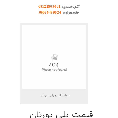
آقای حیدری:
31 90 296 0912
خانم هزاوه:
24 90 649 0902
تولید کننده پلی یورتان
قیمت پلی یورتان