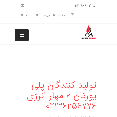
31 90 296 0912
ثبت نام
ورود
تولید کنندگان پلی
یورتان » مهار انرژی
02136256776