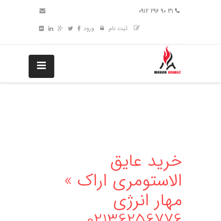
31 90 296 0912
ثبت نام
ورود
خرید عایق
الاستومری اراک »
مهار انرژی
02136256776