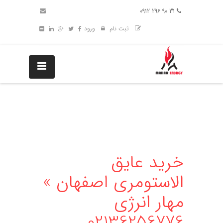
31 90 296 0912
ثبت نام
ورود
خرید عایق
الاستومری اصفهان »
مهار انرژی
02136256776