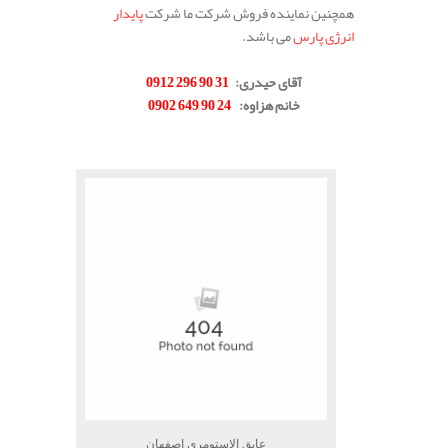
همچنین نماینده فروش شرکت ما شرکت
پایدار
انرژی پارس
می باشد.
.
آقای حیدری
:
31 90 296 0912
خانم هزاوه
:
24 90 649 0902
.
عایق الاستومری اصفهان