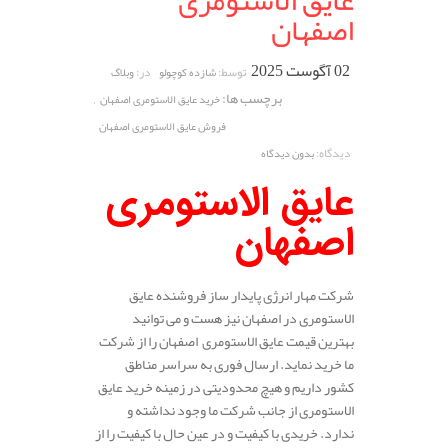
عایق الاستومری
اصفهان
02 آگوست 2025
توسط:
در:
شازده کوچولو
وبلاگ
برچسب ها:
,
خرید عایق الاستومری اصفهان
فروش عایق الاستومری اصفهان
دیدگاه:
بدون دیدگاه
عایق الاستومری
اصفهان
شرکت مهار انرژی پایدار ساز فروشنده عایق
الاستومری در اصفهان نیز هست و می توانید
بهترین قیمت عایق الاستومری اصفهان را از شرکت
ما خرید نماید. ارسال فوری به سراسر مناطق
کشور داریم و هیچ محدودیتی در زمینه خرید عایق
الاستومری از جانب شرکت ما وجود نداشته و
ندارد. خریدی با کیفیت و در عین حال با کیفیت را از