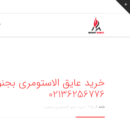
ص
خرید عایق الاستومری بجنور
02136256776
خانه
/
Tag: خرید عایق الاستومری بجنورد