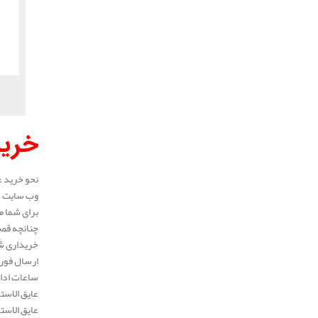
خرید
نحو خرید ع
وب سایت در
برای شما م
چنانچه قصد
خریداری شد
ارسال فوری
ساعات ادار
عایق الاست
عایق الاست