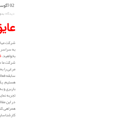
02 آگوست 2025
دیدگاه:
بدو
عایق
شرکت مهار 
به سراسر م
بخواهید.
ق
شرکت ما در
مرغی را به
هستیم. یکی
باربری و ب
تجربه نمای
در این مقا
همراهی کنی
کارشناسان