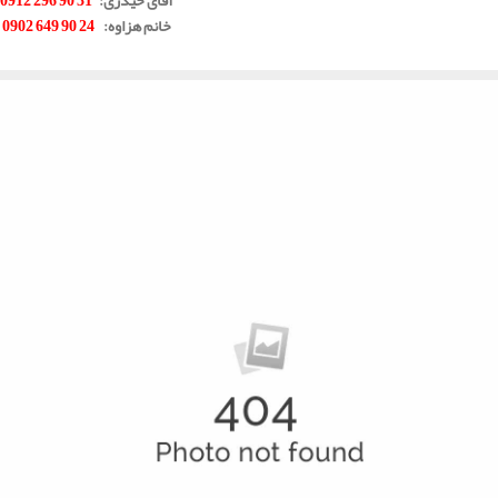
خانم هزاوه
:
24 90 649 0902
.