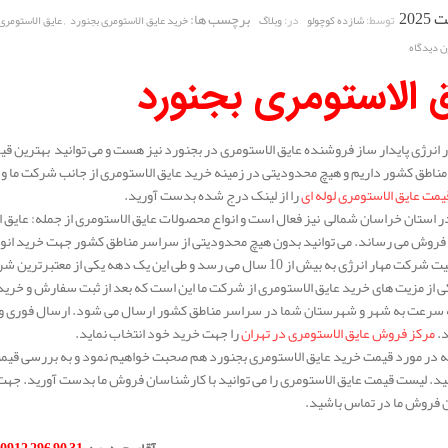
برچسب ها:
,
توسط:
در:
شازده کوچولو
وبلاگ
خرید عایق الاستومری بجنورد
عایق الاستومری
ن دیدگاه
 الاستومری بجنورد
انرژی پایدار ساز فروشنده عایق الاستومری در بجنورد نیز هست و می توانید بهترین قی
ناطق کشور داریم و هیچ محدودیتی در زمینه خرید عایق الاستومری از جانب شرکت ما وجود
یمت عایق الاستومری لوله ای
را از لینک درج شده بدست آورید.
 استان خراسان شمالی نیز فعال است و انواع محصولات عایق الاستومری از جمله: عایق ال
 فروش می رساند. می توانید بدون هیچ محدودیتی از سراسر مناطق کشور جهت خرید انواع
سابقه فعالیت شرکت مهار انرژی به بیش از 10 سال می رسد و طی این یک 
 از مزیت های خرید عایق الاستومری از شرکت ما این است که بعد از ثبت سفارش و خری
ه سرعت به شهر و شهرستان شما در سراسر مناطق کشور ارسال می شود. ارسال فوری و کی
د.
مرکز فروش عایق الاستومری در تهران
را جهت خرید خود انتخاب نماید.
له در مورد قیمت خرید عایق الاستومری بجنورد هم صحبت خواهیم نمود و به بررسی قیمت ا
د. لیست قیمت عایق الاستومری را می توانید با کارشناسان فروش ما بدست آورید. جهت 
 فروش ما در تماس باشید.
.
آقای حیدری
:
31 90 296 0912