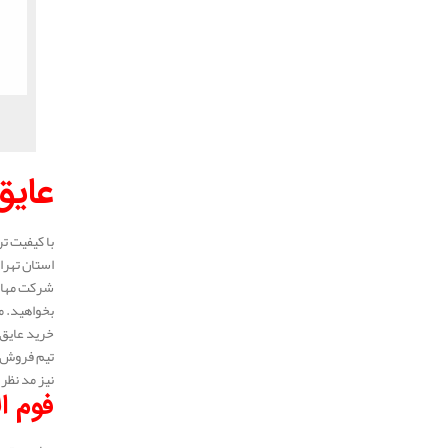
عایق
با کیفیت تر
استان تهرا
شرکت مهار 
بخواهید. م
خرید عایق 
تیم فروش ع
نیز مد نظر 
فوم ا